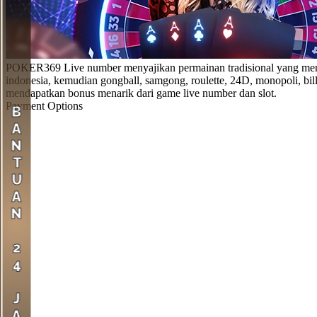
POKER369 Live number menyajikan permainan tradisional yang meng
indonesia, kemudian gongball, samgong, roulette, 24D, monopoli, bi
mendapatkan bonus menarik dari game live number dan slot.
Payment Options
BANTUAN 24 JAM