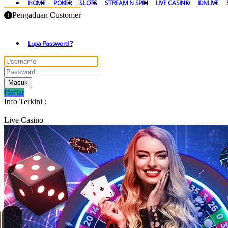
HOME
POKER
SLOTS
STREAM N SPIN
LIVE CASINO
IDNLIVE
Pengaduan Customer
Lupa Password ?
username
Password
Masuk
Daftar
Info Terkini :
Sela
Live Casino