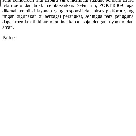
lebih seru dan tidak membosankan. Selain itu, POKER369 juga
dikenal memiliki layanan yang responsif dan akses platform yang
ringan digunakan di berbagai perangkat, sehingga para pengguna
dapat menikmati hiburan online kapan saja dengan nyaman dan
aman.
Partner